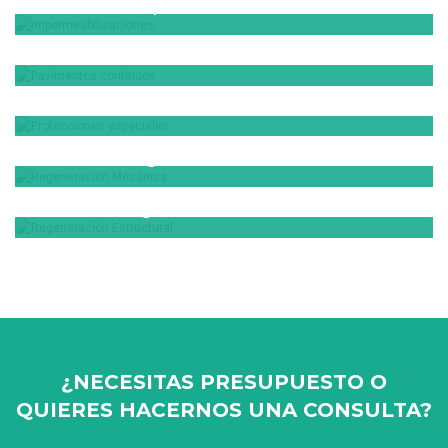
Impermeabilizaciones
Pavimentos continuos
VER MÁS
Protecciones especiales
VER MÁS
Regeneración Mecánica
VER MÁS
Regeneración Estructural
VER MÁS
VER MÁS
¿NECESITAS PRESUPUESTO O
QUIERES HACERNOS UNA CONSULTA?